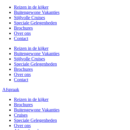
Ga
Reizen in de kijker
naar
Buitengewone Vakanties
de
Stijlvolle Cruises
inhoud
Speciale Gelegenheden
Brochures
Over ons
Contact
Reizen in de kijker
Buitengewone Vakanties
Stijlvolle Cruises
Speciale Gelegenheden
Brochures
Over ons
Contact
Afspraak
Reizen in de kijker
Brochures
Buitengewone Vakanties
Cruises
Speciale Gelegenheden
Over ons